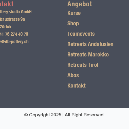
ntakt
Angebot
ttery studio GmbH
Kurse
fbaustrasse 9a
Shop
Zürich
Teamevents
41 76 274 40 70
e@db-pottery.ch
Retreats Andalusien
Retreats Marokko
Retreats Tirol
Abos
Kontakt
© Copyright 2025 | All Right Reserved.