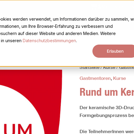
Cart
Mein Konto
Abos
Über uns
English (UK)
ookies werden verwendet, um Informationen darüber zu sammeln, w
ormationen, um Ihre Browser-Erfahrung zu verbessern und
suchern auf dieser Website und anderen Medien. Weitere
 in unseren
Datenschutzbestimmungen
.
Erlauben
Startseite
/
Kurse
/
Gastme
Gastmentoren
,
Kurse
Rund um Ke
Der keramische 3D-Druck
Formgebungsprozess be
Die TeilnehmerInnen wer