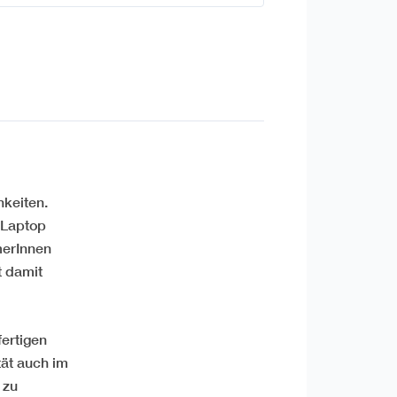
hkeiten.
 Laptop
merInnen
t damit
ertigen
tät auch im
 zu