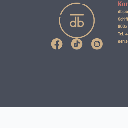
Ko
db po
Schif
8005 
Tel.
+
I
denis
n
s
t
a
g
r
a