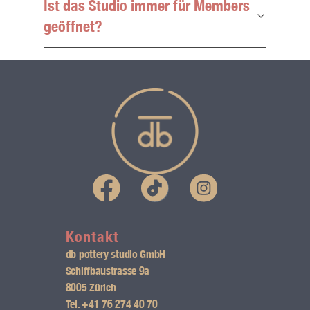
Ist das Studio immer für Members
geöffnet?
I
n
s
Kontakt
db pottery studio GmbH
t
Schiffbaustrasse 9a
8005 Zürich
a
Tel.
+41 76 274 40 70