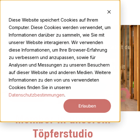
Zum
Inhalt
EN
DE
springen
Diese Website speichert Cookies auf Ihrem
Computer. Diese Cookies werden verwendet, um
Informationen darüber zu sammeln, wie Sie mit
MEMBERSHIP ABOS
unserer Website interagieren. Wir verwenden
Als Member vom db pottery Töpferstudio wirst du
diese Informationen, um Ihre Browser-Erfahrung
sogleich Teil einer vibrierenden
zu verbessern und anzupassen, sowie für
Töpfergemeinschaft. Während du an deinen
Analysen und Messungen zu unseren Besuchern
eigenen Projekten arbeitest, kannst du dich mit
auf dieser Website und anderen Medien. Weitere
Gleichgesinnten austauschen und von ihren
Erfahrungen und Kenntnissen lernen.
Informationen zu den von uns verwendeten
Cookies finden Sie in unseren
Unsere Kurse
Datenschutzbestimmungen
.
Erlauben
Member in unserem
Töpferstudio