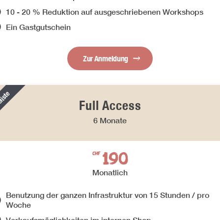
10 - 20 % Reduktion auf ausgeschriebenen Workshops
Ein Gastgutschein
Zur Anmeldung
liste
Full Access
6 Monate
190
CHF
Monatlich
Benutzung der ganzen Infrastruktur von 15 Stunden / pro
Woche
Verkaufsmöglichkeiten im internen Shop