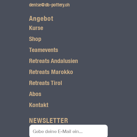
g
denise@db-pottery.ch
r
Angebot
Kurse
a
Shop
m
Teamevents
L
Retreats Andalusien
o
Retreats Marokko
g
Retreats Tirol
o
Abos
Kontakt
NEWSLETTER