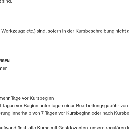
 sind.
en, Werkzeuge etc.) sind, sofern in der Kursbeschreibung nich
UNGEN
hmer
 mehr Tage vor Kursbeginn
4 Tagen vor Beginn unterliegen einer Bearbeitungsgebühr von
ierung innerhalb von 7 Tagen vor Kursbeginn oder nach Kursbe
fwand (inkl. alle Kurse mit Gastdozenten, unsere regulären I