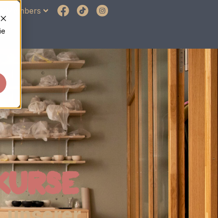
Members
ie
KURSE
n unserer