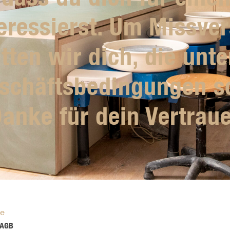
eressierst. Um Missve
tten wir dich, die un
schäftsbedingungen so
anke für dein Vertrau
se
 AGB