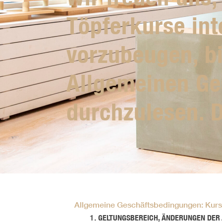
Töpferkurse int
vorzubeugen, bi
Allgemeinen Ge
durchzulesen. D
Allgemeine Geschäftsbedingungen: Kur
GELTUNGSBEREICH, ÄNDERUNGEN DER