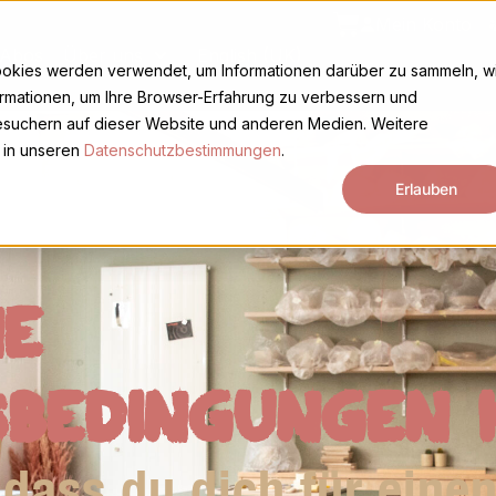
Cart
Mein Konto
Abos
Über uns
English (UK)
ookies werden verwendet, um Informationen darüber zu sammeln, w
ormationen, um Ihre Browser-Erfahrung zu verbessern und
suchern auf dieser Website und anderen Medien. Weitere
 in unseren
Datenschutzbestimmungen
.
Erlauben
NE
SBEDINGUNGEN 
 dass du dich für eine