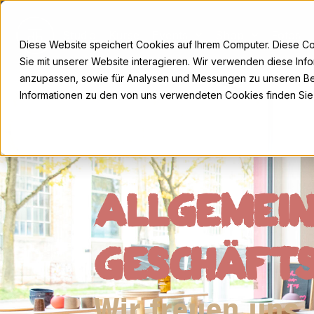
Zum
Inhalt
Studio
Kurse
Events
Shop
Fotos
springen
Diese Website speichert Cookies auf Ihrem Computer. Diese C
Sie mit unserer Website interagieren. Wir verwenden diese Inf
anzupassen, sowie für Analysen und Messungen zu unseren Be
Informationen zu den von uns verwendeten Cookies finden Sie
ALLGEMEI
GESCHÄFT
Wir freuen uns,