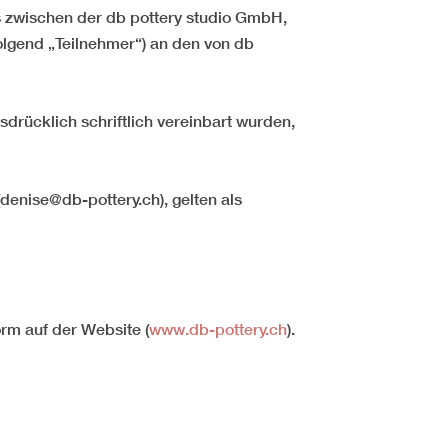
s zwischen der db pottery studio GmbH,
olgend „Teilnehmer“) an den von db
rücklich schriftlich vereinbart wurden,
(denise@db-pottery.ch), gelten als
orm auf der Website (
www.db-pottery.ch
).