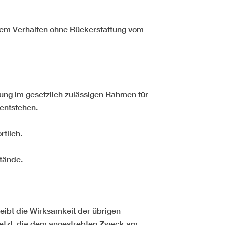
erem Verhalten ohne Rückerstattung vom
ftung im gesetzlich zulässigen Rahmen für
entstehen.
rtlich.
stände.
eibt die Wirksamkeit der übrigen
etzt, die dem angestrebten Zweck am