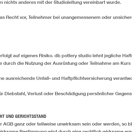
rn nichts anderes mit der Studioleitung vereinbart wurde.
h das Recht vor, Teilnehmer bei unangemessenem oder unsich
folgt auf eigenes Risiko. db pottery studio lehnt jegliche Ha
e durch die Nutzung der Ausrüstung oder Teilnahme am Kurs 
eine ausreichende Unfall- und Haftpflichtversicherung verantwo
t für Diebstahl, Verlust oder Beschädigung persönlicher Gegen
CHT UND GERICHTSSTAND
er AGB ganz oder teilweise unwirksam sein oder werden, so bl
irksame Bestimmung wird durch eine rechtlich wirksame ers