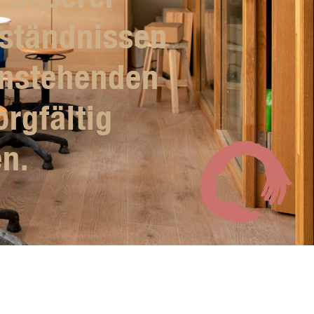
rständnissen
tenstehenden
rgfältig
en.