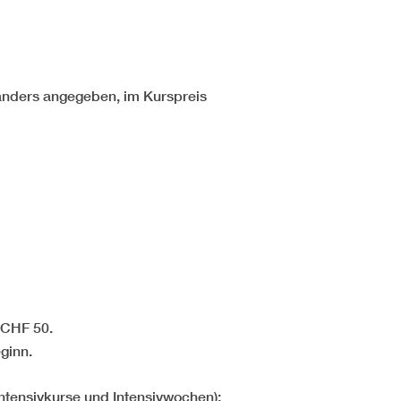
t anders angegeben, im Kurspreis
 CHF 50.
ginn.
ntensivkurse und Intensivwochen):