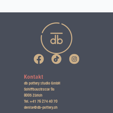
I
n
s
Kontakt
db pottery studio GmbH
t
Schiffbaustrasse 9a
8005 Zürich
a
Tel.
+41 76 274 40 70
g
denise@db-pottery.ch