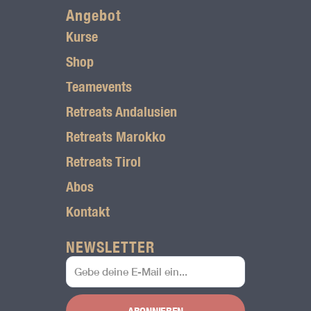
r
Angebot
Kurse
a
Shop
m
Teamevents
L
Retreats Andalusien
o
Retreats Marokko
g
Retreats Tirol
o
Abos
Kontakt
NEWSLETTER