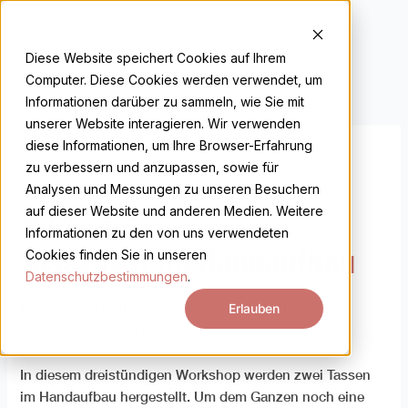
Zum
Inhalt
EN
DE
springen
Diese Website speichert Cookies auf Ihrem
Computer. Diese Cookies werden verwendet, um
Informationen darüber zu sammeln, wie Sie mit
unserer Website interagieren. Wir verwenden
diese Informationen, um Ihre Browser-Erfahrung
zu verbessern und anzupassen, sowie für
Analysen und Messungen zu unseren Besuchern
Startseite
/
Kurse
/
Handaufbau
/ Tassenset im Handaufbau
auf dieser Website und anderen Medien. Weitere
Handaufbau
,
Kurse
Informationen zu den von uns verwendeten
Tassenset im Handaufbau
Cookies finden Sie in unseren
Datenschutzbestimmungen
.
Der Tee oder Kaffee schmeckt in deinen eigenen
Erlauben
Kreationen einfach besser.
In diesem dreistündigen Workshop werden zwei Tassen
im Handaufbau hergestellt. Um dem Ganzen noch eine