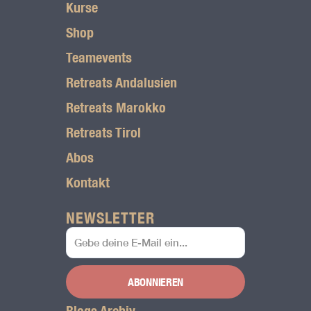
Kurse
a
Shop
m
Teamevents
L
Retreats Andalusien
o
Retreats Marokko
g
Retreats Tirol
o
Abos
Kontakt
NEWSLETTER
ABONNIEREN
Blogs Archiv