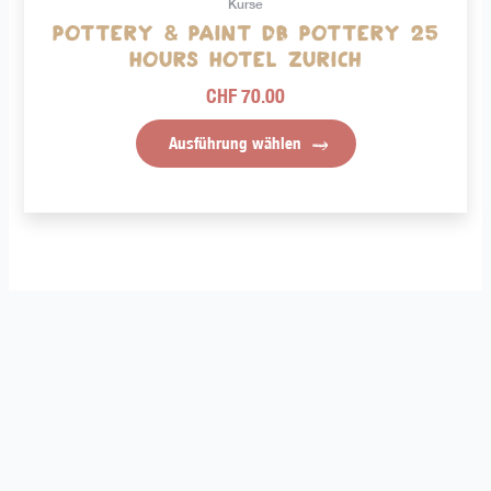
Kurse
werden
Pottery & Paint db pottery 25
hours Hotel Zurich
CHF
70.00
Ausführung wählen