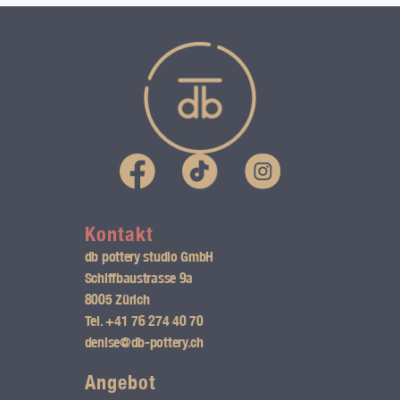
I
n
s
Kontakt
db pottery studio GmbH
t
Schiffbaustrasse 9a
8005 Zürich
a
Tel.
+41 76 274 40 70
g
denise@db-pottery.ch
r
Angebot