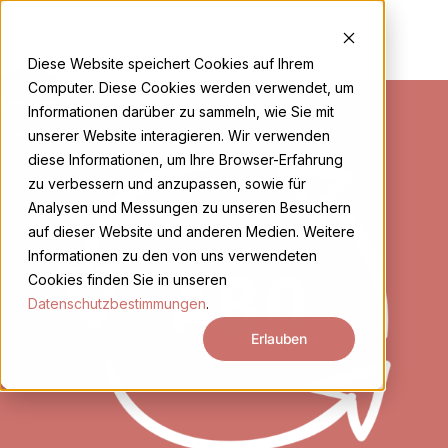
Zum
Inhalt
EN
DE
springen
Diese Website speichert Cookies auf Ihrem
Ursprünglicher
Aktueller
Computer. Diese Cookies werden verwendet, um
Angebot!
Preis
Preis
Informationen darüber zu sammeln, wie Sie mit
war:
ist:
unserer Website interagieren. Wir verwenden
CHF 630.00
CHF 570.00.
diese Informationen, um Ihre Browser-Erfahrung
zu verbessern und anzupassen, sowie für
Analysen und Messungen zu unseren Besuchern
auf dieser Website und anderen Medien. Weitere
Informationen zu den von uns verwendeten
Cookies finden Sie in unseren
Datenschutzbestimmungen
.
Erlauben