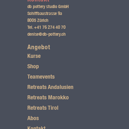
s
db pottery studio GmbH
t
Schiffbaustrasse 9a
8005 Zürich
a
Tel.
+41 76 274 40 70
g
denise@db-pottery.ch
r
Angebot
Kurse
a
Shop
m
Teamevents
L
Retreats Andalusien
o
Retreats Marokko
g
Retreats Tirol
o
Abos
Kontakt