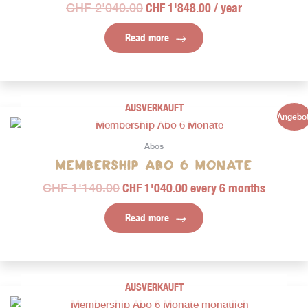
CHF
2'040.00
CHF
1'848.00
/ year
Read more
AUSVERKAUFT
Ursprünglicher
Aktueller
Angebot
Preis
Preis
war:
ist:
Abos
CHF 1'140.00
CHF 1'040.00.
Membership Abo 6 Monate
CHF
1'140.00
CHF
1'040.00
every 6 months
Read more
AUSVERKAUFT