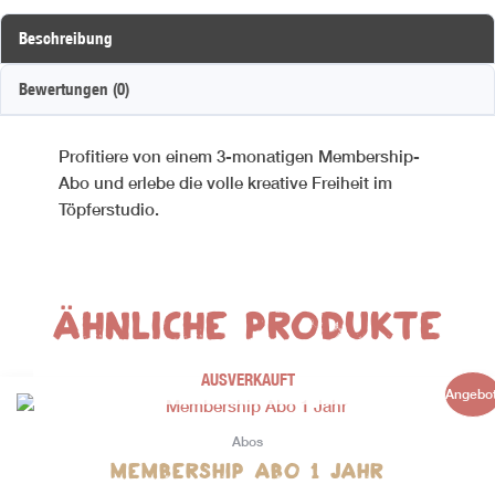
Beschreibung
Bewertungen (0)
Profitiere von einem 3-monatigen Membership-
Abo und erlebe die volle kreative Freiheit im
Töpferstudio.
Ähnliche Produkte
AUSVERKAUFT
Ursprünglicher
Aktueller
Angebot
Preis
Preis
war:
ist:
Abos
CHF 2'040.00
CHF 1'848.00.
Membership Abo 1 Jahr