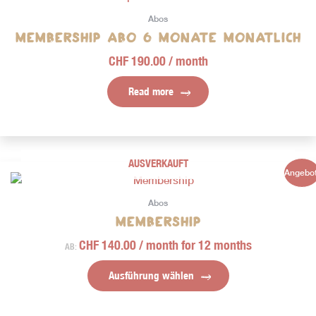
Abos
Membership Abo 6 Monate monatlich
CHF
190.00
/ month
Read more
AUSVERKAUFT
Dieses
Angebot
Produkt
weist
Abos
Membership
mehrere
Varianten
CHF
140.00
/ month for 12 months
AB:
auf.
Die
Ausführung wählen
Optionen
können